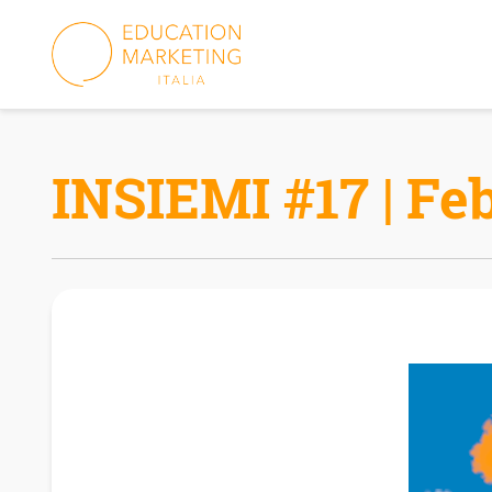
Skip
to
content
INSIEMI #17 | Fe