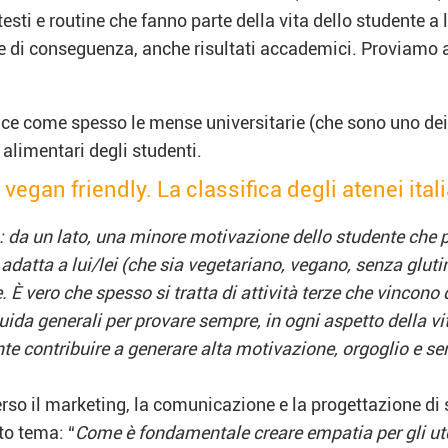
esti e routine che fanno parte della vita dello studente a
, e di conseguenza, anche risultati accademici. Proviamo
luce come spesso le mense universitarie (che sono uno dei
 alimentari degli studenti.
gan friendly. La classifica degli atenei itali
o: da un lato, una minore motivazione dello studente che 
atta a lui/lei (che sia vegetariano, vegano, senza glutine
. È vero che spesso si tratta di attività terze che vincon
 guida generali per provare sempre, in ogni aspetto della v
 contribuire a generare alta motivazione, orgoglio e s
so il marketing, la comunicazione e la progettazione di se
to tema: “
Come è fondamentale creare empatia per gli ute